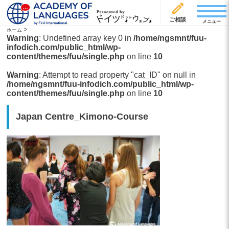
ご相談
メニュー
>
ホーム
Warning
: Undefined array key 0 in
/home/ngsmnt/fuu-
infodich.com/public_html/wp-
content/themes/fuu/single.php
on line
10
Warning
: Attempt to read property "cat_ID" on null in
/home/ngsmnt/fuu-infodich.com/public_html/wp-
content/themes/fuu/single.php
on line
10
Japan Centre_Kimono-Course