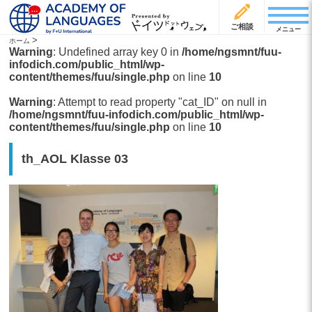
ご相談
メニュー
>
ホーム
Warning
: Undefined array key 0 in
/home/ngsmnt/fuu-
infodich.com/public_html/wp-
content/themes/fuu/single.php
on line
10
Warning
: Attempt to read property "cat_ID" on null in
/home/ngsmnt/fuu-infodich.com/public_html/wp-
content/themes/fuu/single.php
on line
10
th_AOL Klasse 03