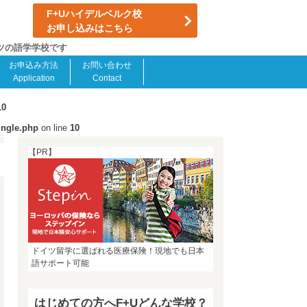
F+Uハイデルベルク校
お申し込みはこちら
イツの語学学校です
お申込み方法
お問い合わせ
Application
Contact
10
ingle.php
on line
10
【PR】
ドイツ留学に選ばれる医療保険！現地でも日本
語サポート可能
はじめての方へF+Uどんな学校？