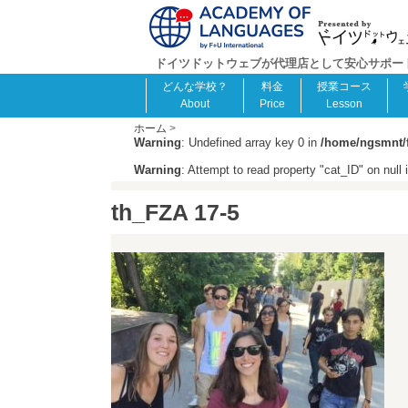
ドイツドットウェブが代理店として安心サポート！F
どんな学校？
料金
授業コース
About
Price
Lesson
ホーム
>
Warning
: Undefined array key 0 in
/home/ngsmnt/f
Warning
: Attempt to read property "cat_ID" on null 
th_FZA 17-5