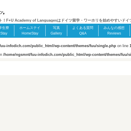
+U Academy of Languagesはドイツ留学・ワーホリを始めやすいド
学生寮
ホームステイ
写真
よくある質問
みんなの感想
Stay
HomeStay
Gallery
Q&A
Reviews
uu-infodich.com/public_html/wp-content/themes/fuu/single.php
on line
in
/home/ngsmnt/fuu-infodich.com/public_html/wp-content/themes/fuu/s