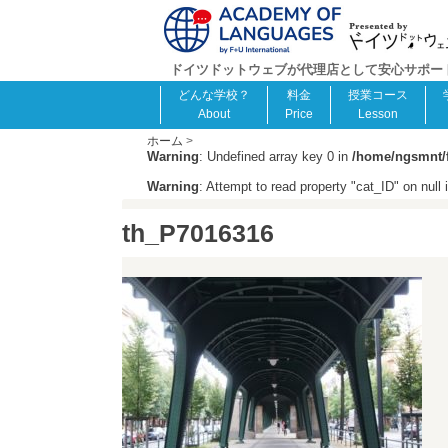
ドイツドットウェブが代理店として安心サポート！F
どんな学校？
料金
授業コース
About
Price
Lesson
ホーム
>
Warning
: Undefined array key 0 in
/home/ngsmnt/f
Warning
: Attempt to read property "cat_ID" on null 
th_P7016316