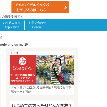
F+Uハイデルベルク校
お申し込みはこちら
イツの語学学校です
お申込み方法
お問い合わせ
Application
Contact
10
ingle.php
on line
10
【PR】
ドイツ留学に選ばれる医療保険！現地でも日本
語サポート可能
はじめての方へF+Uどんな学校？