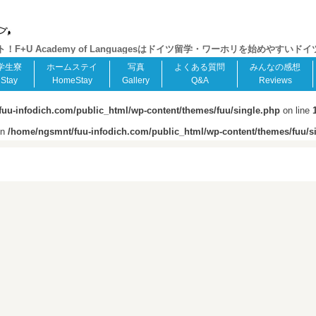
+U Academy of Languagesはドイツ留学・ワーホリを始めやすいド
学生寮
ホームステイ
写真
よくある質問
みんなの感想
Stay
HomeStay
Gallery
Q&A
Reviews
uu-infodich.com/public_html/wp-content/themes/fuu/single.php
on line
in
/home/ngsmnt/fuu-infodich.com/public_html/wp-content/themes/fuu/s