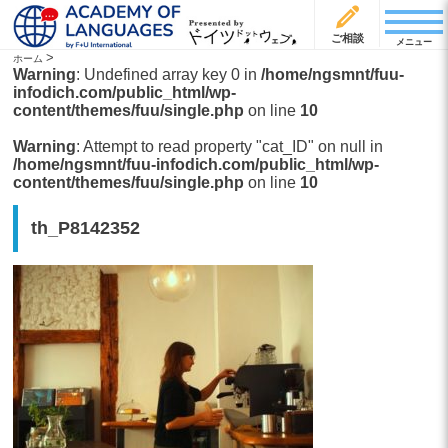
ご相談
メニュー
>
ホーム
Warning
: Undefined array key 0 in
/home/ngsmnt/fuu-
infodich.com/public_html/wp-
content/themes/fuu/single.php
on line
10
Warning
: Attempt to read property "cat_ID" on null in
/home/ngsmnt/fuu-infodich.com/public_html/wp-
content/themes/fuu/single.php
on line
10
th_P8142352