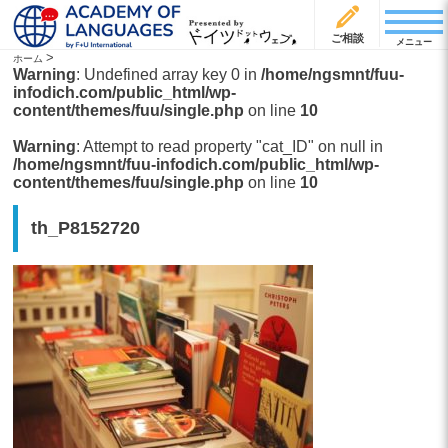
ご相談
メニュー
>
ホーム
Warning
: Undefined array key 0 in
/home/ngsmnt/fuu-
infodich.com/public_html/wp-
content/themes/fuu/single.php
on line
10
Warning
: Attempt to read property "cat_ID" on null in
/home/ngsmnt/fuu-infodich.com/public_html/wp-
content/themes/fuu/single.php
on line
10
th_P8152720