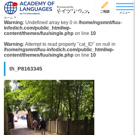
ご相談
メニュー
>
ホーム
Warning
: Undefined array key 0 in
/home/ngsmnt/fuu-
infodich.com/public_html/wp-
content/themes/fuu/single.php
on line
10
Warning
: Attempt to read property "cat_ID" on null in
/home/ngsmnt/fuu-infodich.com/public_html/wp-
content/themes/fuu/single.php
on line
10
th_P8163345