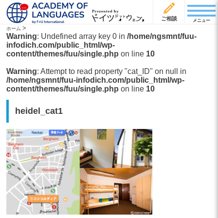
ご相談
メニュー
>
ホーム
Warning
: Undefined array key 0 in
/home/ngsmnt/fuu-
infodich.com/public_html/wp-
content/themes/fuu/single.php
on line
10
Warning
: Attempt to read property "cat_ID" on null in
/home/ngsmnt/fuu-infodich.com/public_html/wp-
content/themes/fuu/single.php
on line
10
heidel_cat1