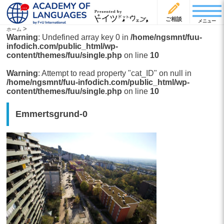
ご相談
メニュー
>
ホーム
Warning
: Undefined array key 0 in
/home/ngsmnt/fuu-
infodich.com/public_html/wp-
content/themes/fuu/single.php
on line
10
Warning
: Attempt to read property "cat_ID" on null in
/home/ngsmnt/fuu-infodich.com/public_html/wp-
content/themes/fuu/single.php
on line
10
Emmertsgrund-0