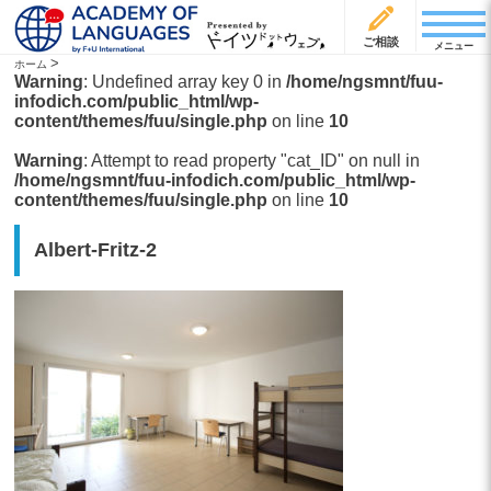
ご相談
メニュー
>
ホーム
Warning
: Undefined array key 0 in
/home/ngsmnt/fuu-
infodich.com/public_html/wp-
content/themes/fuu/single.php
on line
10
Warning
: Attempt to read property "cat_ID" on null in
/home/ngsmnt/fuu-infodich.com/public_html/wp-
content/themes/fuu/single.php
on line
10
Albert-Fritz-2