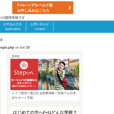
F+Uハイデルベルク校
お申し込みはこちら
イツの語学学校です
お申込み方法
お問い合わせ
Application
Contact
10
ingle.php
on line
10
【PR】
ドイツ留学に選ばれる医療保険！現地でも日本
語サポート可能
はじめての方へF+Uどんな学校？