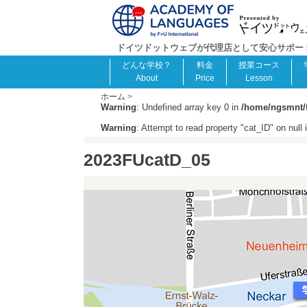
ドイツドットウェブが代理店として安心サポート！F
どんな学校？
料金
授業コース
About
Price
Lesson
ホーム
>
Warning
: Undefined array key 0 in
/home/ngsmnt/f
Warning
: Attempt to read property "cat_ID" on null 
2023FUcatD_05