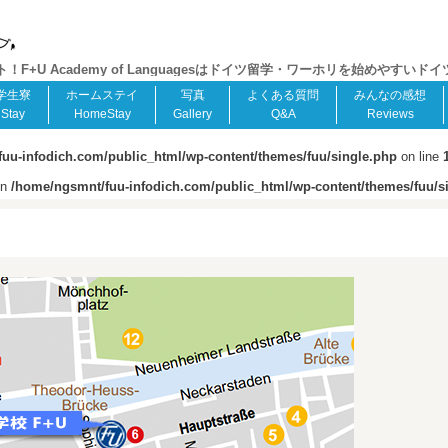
+U Academy of Languagesはドイツ留学・ワーホリを始めやすいド
学生寮
ホームステイ
写真
よくある質問
みんなの感想
Stay
HomeStay
Gallery
Q&A
Reviews
uu-infodich.com/public_html/wp-content/themes/fuu/single.php
on line
in
/home/ngsmnt/fuu-infodich.com/public_html/wp-content/themes/fuu/s