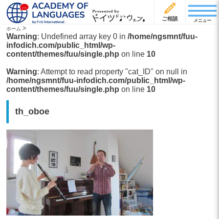
ご相談
メニュー
>
ホーム
Warning
: Undefined array key 0 in
/home/ngsmnt/fuu-
infodich.com/public_html/wp-
content/themes/fuu/single.php
on line
10
Warning
: Attempt to read property "cat_ID" on null in
/home/ngsmnt/fuu-infodich.com/public_html/wp-
content/themes/fuu/single.php
on line
10
th_oboe