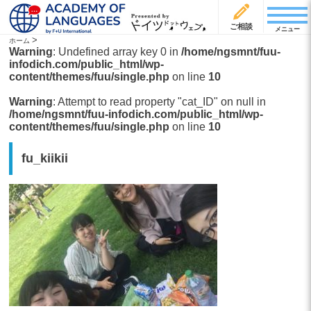
ご相談
メニュー
>
ホーム
Warning
: Undefined array key 0 in
/home/ngsmnt/fuu-
infodich.com/public_html/wp-
content/themes/fuu/single.php
on line
10
Warning
: Attempt to read property "cat_ID" on null in
/home/ngsmnt/fuu-infodich.com/public_html/wp-
content/themes/fuu/single.php
on line
10
fu_kiikii