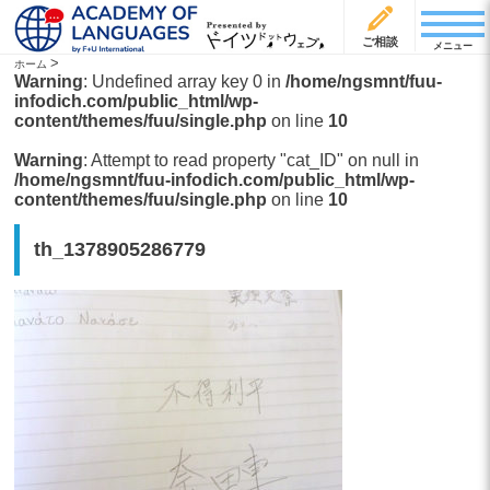
ご相談
メニュー
>
ホーム
Warning
: Undefined array key 0 in
/home/ngsmnt/fuu-
infodich.com/public_html/wp-
content/themes/fuu/single.php
on line
10
Warning
: Attempt to read property "cat_ID" on null in
/home/ngsmnt/fuu-infodich.com/public_html/wp-
content/themes/fuu/single.php
on line
10
th_1378905286779