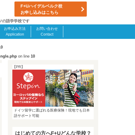
F+Uハイデルベルク校
お申し込みはこちら
イツの語学学校です
お申込み方法
お問い合わせ
Application
Contact
10
ingle.php
on line
10
【PR】
ドイツ留学に選ばれる医療保険！現地でも日本
語サポート可能
はじめての方へF+Uどんな学校？