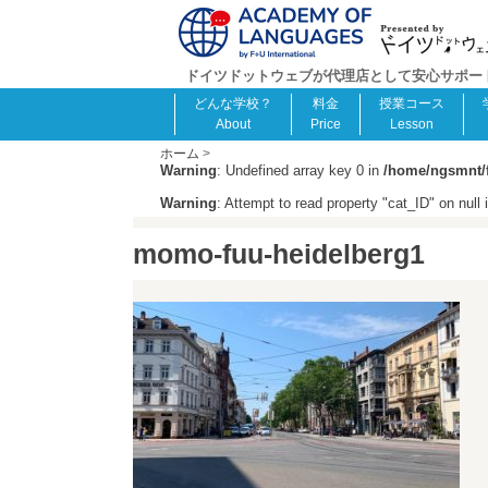
ドイツドットウェブが代理店として安心サポート！F
どんな学校？
料金
授業コース
About
Price
Lesson
ホーム
>
Warning
: Undefined array key 0 in
/home/ngsmnt/f
Warning
: Attempt to read property "cat_ID" on null 
momo-fuu-heidelberg1