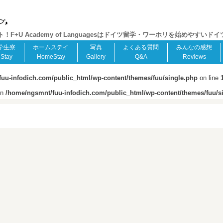
+U Academy of Languagesはドイツ留学・ワーホリを始めやすいド
学生寮
ホームステイ
写真
よくある質問
みんなの感想
Stay
HomeStay
Gallery
Q&A
Reviews
uu-infodich.com/public_html/wp-content/themes/fuu/single.php
on line
in
/home/ngsmnt/fuu-infodich.com/public_html/wp-content/themes/fuu/s